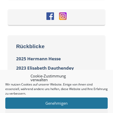
Rückblicke
2025 Hermann Hesse
2023 Elisabeth Dauthendey
Cookie-Zustimmung
2021 Max Mohr
verwalten
Wir nutzen Cookies auf unserer Website. Einige von ihnen sind
2018 Jehuda Amichai
essenziell, während andere uns helfen, diese Website und Ihre Erfahrung
zu verbessern.
2016 Jakob Wassermann
Genehmigen
2014 Leonhard Frank